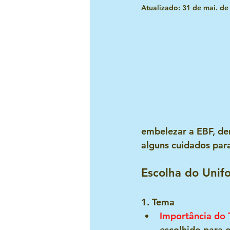
Atualizado:
31 de mai. de
Festividades e congressos
Evangelismo Infantil
Missõ
Liderança infatil
EBF
embelezar a EBF, de
Devocionais para o líder infanti
alguns cuidados par
Escolha do Unif
1. Tema
Importância do
escolhido para 