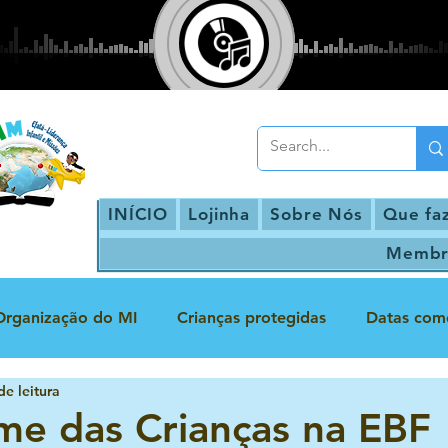
INÍCIO
Lojinha
Sobre Nós
Que fa
Membr
Organização do MI
Crianças protegidas
Datas com
de leitura
Escola Bíblica Dominical
Inclusão
Infância Protegid
me das Crianças na EBF