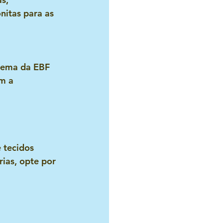
itas para as 
tema da EBF 
m a 
 tecidos 
ias, opte por 