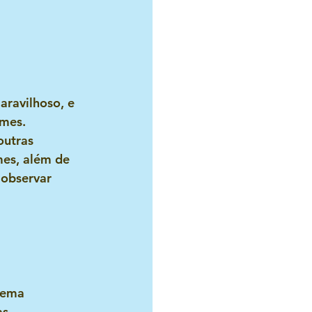
Como se faz
Projetos missionários
aravilhoso, e 
rmes. 
utras 
mes, além de 
observar 
l
tema 
s, 