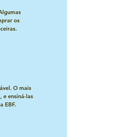
 Algumas 
prar os 
ceiras.
ável. O mais 
 e ensiná-las 
da EBF.