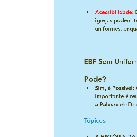
Acessibilidade
: 
igrejas podem t
uniformes, enqua
EBF Sem Unifor
Pode?
Sim, é Possível
:
importante é reu
a Palavra de De
Tópicos 
A HISTÓRIA DA 