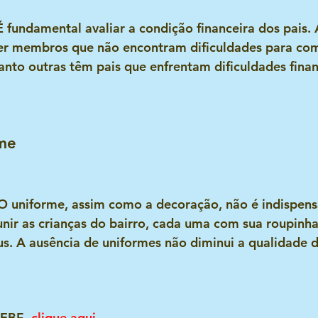
É fundamental avaliar a condição financeira dos pais.
er membros que não encontram dificuldades para com
nto outras têm pais que enfrentam dificuldades finan
me
 O uniforme, assim como a decoração, não é indispens
nir as crianças do bairro, cada uma com sua roupinha,
us. A ausência de uniformes não diminui a qualidade 
EBF- 
clique aqu
i