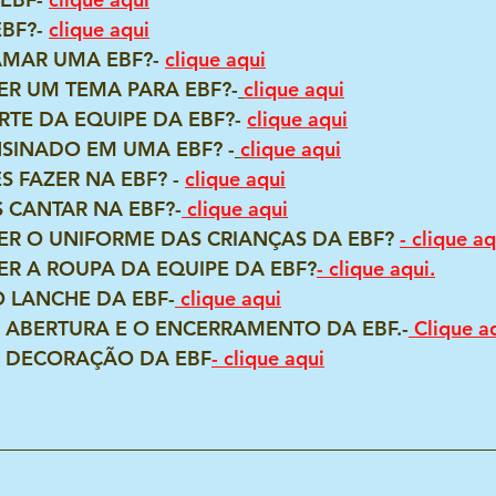
BF?- 
clique aqui
MAR UMA EBF?- 
clique aqui
R UM TEMA PARA EBF?-
clique aqui
TE DA EQUIPE DA EBF?- 
clique aqui
NSINADO EM UMA EBF? -
clique aqui
S FAZER NA EBF? - 
clique aqui
 CANTAR NA EBF?-
 clique aqui
R O UNIFORME DAS CRIANÇAS DA EBF? 
- clique aq
R A ROUPA DA EQUIPE DA EBF?
- clique aqui.
 LANCHE DA EBF-
 clique aqui
 ABERTURA E O ENCERRAMENTO DA EBF.-
Clique a
 DECORAÇÃO DA EBF
- 
clique aqui