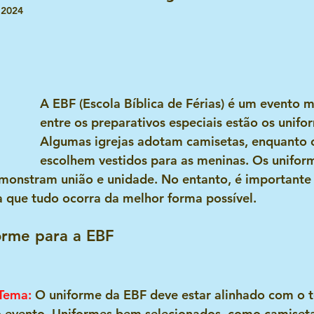
 2024
Ministrações infantis e esbolçoss
Histórias e estórias
es
Dia das crianças
Receitinhas das tias e dos tios
A EBF (Escola Bíblica de Férias) é um evento m
entre os preparativos especiais estão os unifo
DIA DOS AVÓS
Dia dos pais
Ministração infantil
Algumas igrejas adotam camisetas, enquanto o
escolhem vestidos para as meninas. Os unifor
monstram união e unidade. No entanto, é importante 
l
O lider infantil e suas emoções
Bibliologia Infanti
a que tudo ocorra da melhor forma possível.
orme para a EBF
 Tema
:
 O uniforme da EBF deve estar alinhado com o 
o evento. Uniformes bem selecionados, como camiseta