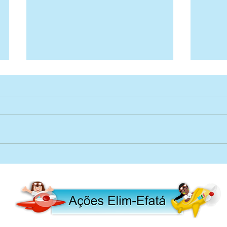
Como Programar uma EBF?
O Que
de Fé