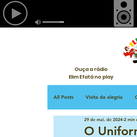
Ouça a rádio
Elim Efatá no play
All Posts
Visita da alegria
29 de mai. de 2024
2 min 
Culto infantil
Louvor
O Unifor