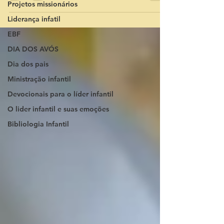
Projetos missionários
Liderança infatil
EBF
DIA DOS AVÓS
Dia dos pais
Ministração infantil
Devocionais para o líder infantil
O lider infantil e suas emoções
Bibliologia Infantil