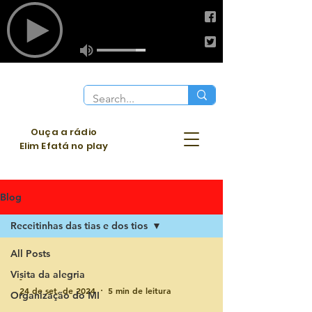
Ouça a rádio
Elim Efatá no play
Blog
Receitinhas das tias e dos tios
All Posts
Visita da alegria
-
24 de set. de 2024
5 min de leitura
Organização do MI