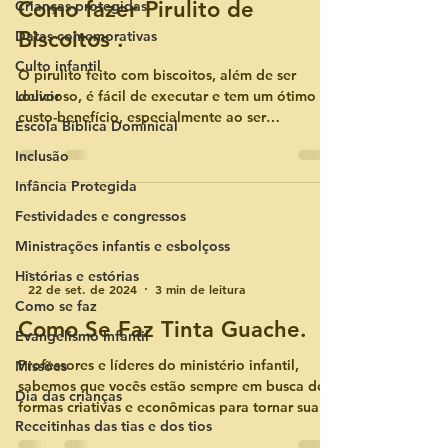
Como fazer Pirulito de
Crianças protegidas
Biscoitos .
Datas comemorativas
Culto infantil
O pirulito feito com biscoitos, além de ser
Louvor
delicioso, é fácil de executar e tem um ótimo
custo-benefício, especialmente ao ser
Escola Bíblica Dominical
preparado em
Inclusão
Infância Protegida
Festividades e congressos
Ministrações infantis e esbolçoss
-
Histórias e estórias
22 de set. de 2024
3 min de leitura
Como se faz
Como Se Faz Tinta Guache.
Evangelismo Infantil
Professores e líderes do ministério infantil,
Missões
sabemos que vocês estão sempre em busca de
Dia das crianças
formas criativas e econômicas para tornar suas
Receitinhas das tias e dos tios
aula