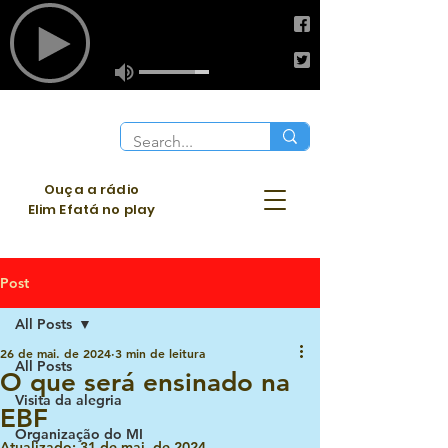
Ouça a rádio
Elim Efatá no play
Post
All Posts
26 de mai. de 2024
3 min de leitura
All Posts
O que será ensinado na
Visita da alegria
EBF
Organização do MI
Atualizado:
31 de mai. de 2024