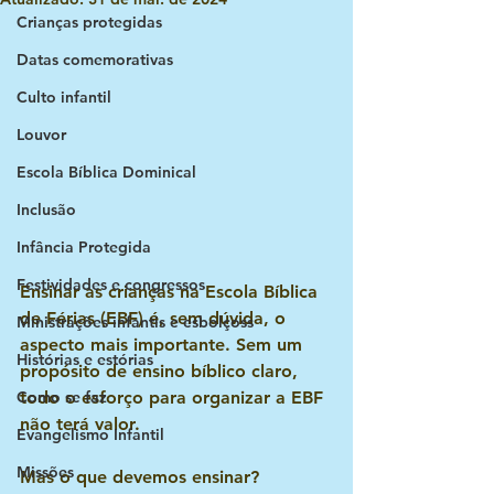
Crianças protegidas
Datas comemorativas
Culto infantil
Louvor
Escola Bíblica Dominical
Inclusão
Infância Protegida
Festividades e congressos
Ensinar as crianças na Escola Bíblica 
de Férias (EBF) é, sem dúvida, o 
Ministrações infantis e esbolçoss
aspecto mais importante. Sem um 
Histórias e estórias
propósito de ensino bíblico claro, 
Como se faz
todo o esforço para organizar a EBF 
não terá valor. 
Evangelismo Infantil
Missões
Mas o que devemos ensinar?