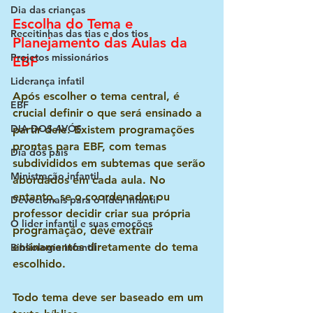
Dia das crianças
Escolha do Tema e 
Receitinhas das tias e dos tios
Planejamento das Aulas da 
Projetos missionários
EBF 
Liderança infatil
Após escolher o tema central, é 
EBF
crucial definir o que será ensinado a 
DIA DOS AVÓS
partir dele. Existem programações 
prontas para EBF, com temas 
Dia dos pais
subdivididos em subtemas que serão 
Ministração infantil
abordados em cada aula. No 
entanto, se o coordenador ou 
Devocionais para o líder infantil
professor decidir criar sua própria 
O lider infantil e suas emoções
programação, deve extrair 
ensinamentos diretamente do tema 
Bibliologia Infantil
escolhido. 
Todo tema deve ser baseado em um 