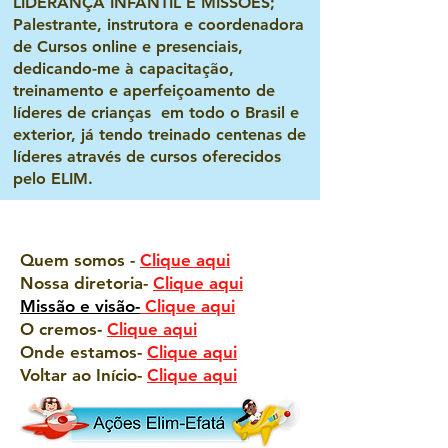
LIDERANÇA INFANTIL E MISSÕES;
Palestrante, instrutora e coordenadora
de Cursos online e presenciais,
dedicando-me à capacitação,
treinamento e aperfeiçoamento de
líderes de crianças em todo o Brasil e
exterior, já tendo treinado centenas de
líderes através de cursos oferecidos
pelo ELIM.
Quem somos -
Clique aqui
Nossa diretoria-
Clique aqui
Missão e visã
o-
Clique aqui
O cremos-
Clique aqui
Onde estamos-
Clique aqui
Voltar ao Início-
Clique aqui