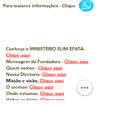
Para maiores informações - Clique
Conheça o MINISTÉRIO ELIM-EFATÁ-
Clique aqui
Mensagem da Fundadora -
Clique aqui
Quem somos -
Clique aqui
Nossa Diretoria-
Clique aqui
Missão e visã
o
-
Clique aqui
O cremos-
Clique aqui
Onde estamos-
Clique aqui
Voltar ao Início-
Clique aqui
Clique nos desenhos e vá para as
páginas correspondentes