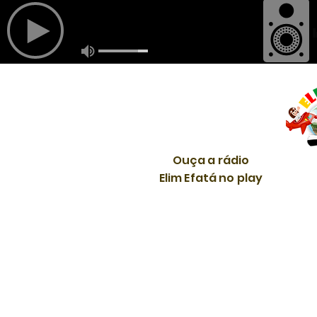
Ouça a rádio
Elim Efatá no play