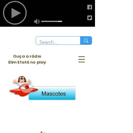
Ouça a rádio
Elim Efatá no play