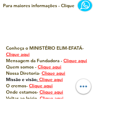
Para maiores informações - Clique
Conheça o MINISTÉRIO ELIM-EFATÁ-
Clique aqui
Mensagem da Fundadora -
Clique aqui
Quem somos -
Clique aqui
Nossa Diretoria-
Clique aqui
Missão e visã
o
-
Clique aqui
O cremos-
Clique aqui
Onde estamos-
Clique aqui
Voltar ao Início-
Clique aqui
Clique nos desenhos e vá para as
páginas correspondentes