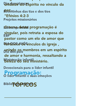
Dia das crianças
unidade do Espírito no vínculo da 
paz.
Receitinhas das tias e dos tios
"Efésios 4:2-3
Projetos missionários
O tema desta programação é 
Liderança infatil
singular, pois retrata a esposa do 
EBF
pastor como um elo de amor que 
DIA DOS AVÓS
fortalece os vínculos ds igreja , 
unindo os membros em um espírito 
Dia dos pais
de amor e harmonia, ressaltando a 
Ministração infantil
beleza do seu ministério.
Devocionais para o líder infantil
Programação:
O lider infantil e suas emoções
 TÓPICOS
Bibliologia Infantil