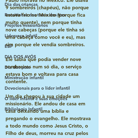
Pablo morava no México. Ele usava 
Dia das crianças
9 sombreiros (chapéus), não porque 
estava frio no México (porque fica 
Receitinhas das tias e dos tios
muito quente), nem porque tinha 
Projetos missionários
nove cabeças (porque ele tinha só 
Liderança infatil
uma cabeça como você e eu), mas 
sim porque ele vendia sombreiros. 
EBF
DIA DOS AVÓS
Ele sabia que podia vender nove 
sombreiros num só dia, o serviço 
Dia dos pais
estava bom e voltava para casa 
Ministração infantil
contente.
Devocionais para o líder infantil
Um dia chegou à sua cidade um 
O lider infantil e suas emoções
missionário. Ele andou de casa em 
Bibliologia Infantil
casa deixando uma bíblia e 
pregando o evangelho. Ele mostrava 
a todo mundo como Jesus Cristo, o 
Filho de deus, morreu na cruz pelos 