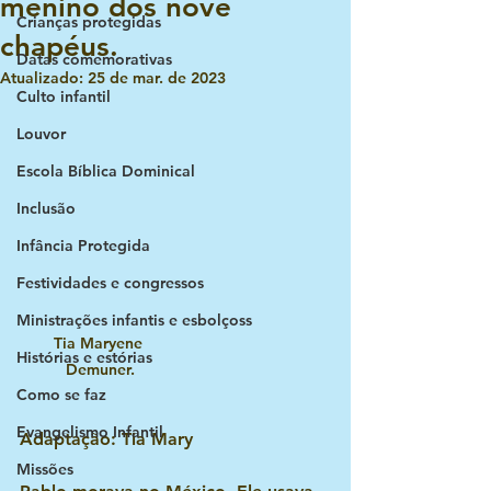
menino dos nove
Crianças protegidas
chapéus.
Datas comemorativas
Atualizado:
25 de mar. de 2023
Culto infantil
Louvor
Escola Bíblica Dominical
Inclusão
Infância Protegida
Festividades e congressos
Ministrações infantis e esbolçoss
Tia Maryene 
Histórias e estórias
Demuner.
Como se faz
Evangelismo Infantil
Adaptação: Tia Mary 
Missões