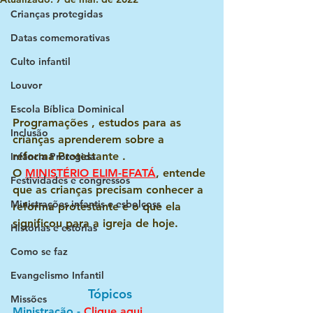
Crianças protegidas
Datas comemorativas
Culto infantil
Louvor
Escola Bíblica Dominical
Programações , estudos para as 
Inclusão
crianças aprenderem sobre a 
reforma Protestante .
Infância Protegida
O 
MINISTÉRIO ELIM-EFATÁ
, entende 
Festividades e congressos
que as crianças precisam conhecer a 
Ministrações infantis e esbolçoss
reforma protestante e o que ela 
significou para a igreja de hoje.
Histórias e estórias
Como se faz
Evangelismo Infantil
Tópicos 
Missões
Ministração - 
Clique aqui