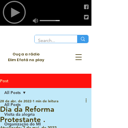
Ouça a rádio
Elim Efatá no play
Post
All Posts
28 de abr. de 2022
1 min de leitura
All Posts
Dia da Reforma
Visita da alegria
Protestante .
Organização do MI
Atualizado:
7 de mai. de 2022