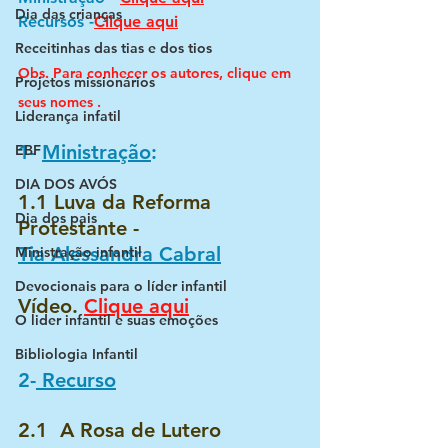
Dia das crianças
Recursos -
Clique aqui
Receitinhas das tias e dos tios
Obs. Para conhecer os autores, clique em 
Projetos missionários
seus nomes .
Liderança infatil
1- 
Ministração
: 
EBF
DIA DOS AVÓS
1.1 Luva da Reforma 
Dia dos pais
Protestante -
Tia Alessandra Cabral
Ministração infantil
Devocionais para o líder infantil
Vídeo. 
Clique aqui
O lider infantil e suas emoções
Bibliologia Infantil
2-
 Recurso
2.1  A Rosa de Lutero 