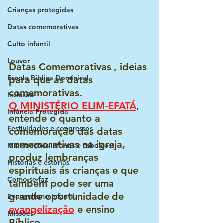
Crianças protegidas
Datas comemorativas
Culto infantil
Louvor
Datas Comemorativas , ideias 
Escola Bíblica Dominical
para que as datas 
comemorativas.  
Inclusão
O MINISTÉ
RIO ELIM-EFATÁ
, 
Infância Protegida
entende o quanto a 
Festividades e congressos
comemoração das datas 
comemorativas na igreja, 
Ministrações infantis e esbolçoss
produz lembranças 
Histórias e estórias
espirituais ás crianças e que 
Como se faz
também pode ser uma 
grande oportunidade de 
Evangelismo Infantil
evangelização
 e ensino 
Missões
Bíblico.