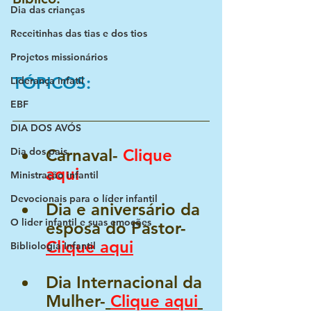
Dia das crianças
Receitinhas das tias e dos tios
Projetos missionários
TÓPICOS:
Liderança infatil
EBF
DIA DOS AVÓS
Dia dos pais
Carnaval- 
Clique 
aqui
Ministração infantil
Devocionais para o líder infantil
Dia e aniversário da 
O lider infantil e suas emoções
esposa do Pastor- 
Clique aqui
Bibliologia Infantil
Dia Internacional da 
Mulher-
Clique aqui