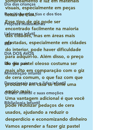
sombreamento e luz em materiais 
Dia das crianças
visuais, especialmente em peças 
Receitinhas das tias e dos tios
feitas de EVA.
Esse tipo de giz pode ser 
Projetos missionários
encontrado facilmente na maioria 
Liderança infatil
das cidades, mas em áreas mais 
afastadas, especialmente em cidades 
EBF
do interior, pode haver dificuldade 
DIA DOS AVÓS
para adquiri-lo. Além disso, o preço 
Dia dos pais
do giz pastel oleoso costuma ser 
mais alto em comparação com o giz 
Ministração infantil
de cera comum, o que faz com que 
Devocionais para o líder infantil
produzi-lo em casa se torne uma 
opção mais
O lider infantil e suas emoções
Uma vantagem adicional é que você 
Bibliologia Infantil
pode reutilizar pedaços de cera 
usados, ajudando a reduzir o 
desperdício e economizando dinheiro
Vamos aprender a fazer giz pastel 