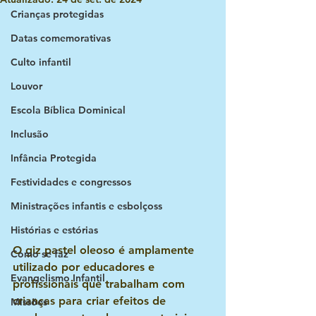
Crianças protegidas
Datas comemorativas
Culto infantil
Louvor
Escola Bíblica Dominical
Inclusão
Infância Protegida
Festividades e congressos
Ministrações infantis e esbolçoss
Histórias e estórias
O giz pastel oleoso é amplamente 
Como se faz
utilizado por educadores e 
Evangelismo Infantil
profissionais que trabalham com 
crianças para criar efeitos de 
Missões