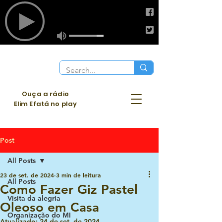
Ouça a rádio
Elim Efatá no play
Post
All Posts
23 de set. de 2024
3 min de leitura
All Posts
Como Fazer Giz Pastel
Visita da alegria
Oleoso em Casa
Organização do MI
Atualizado:
24 de set. de 2024