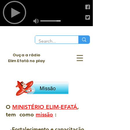
Ouça a rádio
Elim Efatá no play
O
MINISTÉRIO ELIM-EFATÁ
,
tem como
missão
:
-Fortalecimento e capacitação