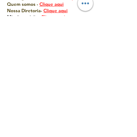
Quem somos -
Clique aqui
Nossa Diretoria-
Clique aqui
Missão e visã
o
-
Clique aqui
O cremos-
Clique aqui
Onde estamos-
Clique aqui
Voltar ao Início-
Clique aqui
Clique nos desenhos e vá para as
páginas correspondentes
Ações Missionárias