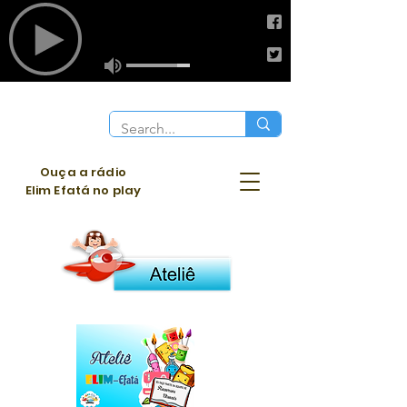
Ouça a rádio
Elim Efatá no play