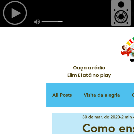
Ouça a rádio
Elim Efatá no play
All Posts
Visita da alegria
30 de mar. de 2023
2 min 
Culto infantil
Louvor
Como ens