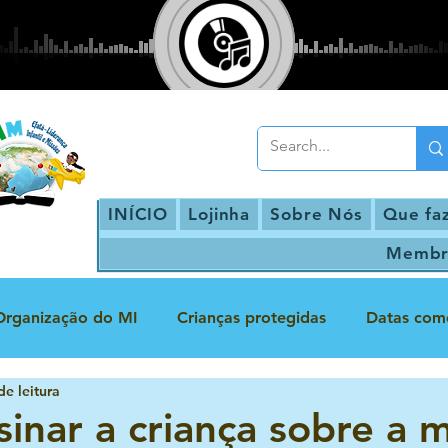
INÍCIO
Lojinha
Sobre Nós
Que fa
Membr
Organização do MI
Crianças protegidas
Datas com
de leitura
Escola Bíblica Dominical
Inclusão
Infância Protegid
inar a criança sobre a m