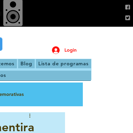
Login
zemos
Blog
Lista de programas
os
emorativas
a
entira