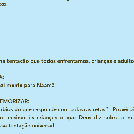
2023
Ministrações infantis e esbolçoss
Histórias e estórias
es
Dia das crianças
Receitinhas das tias e dos tios
DIA DOS AVÓS
Dia dos pais
Ministração infantil
ma tentação que todos enfrentamos, crianças e adulto
A:
l
O lider infantil e suas emoções
Bibliologia Infanti
eazi mente para Naamã
MEMORIZAR:
lábios do que responde com palavras retas” - Provérb
ara ensinar às crianças o que Deus diz sobre a me
ssa tentação universal.