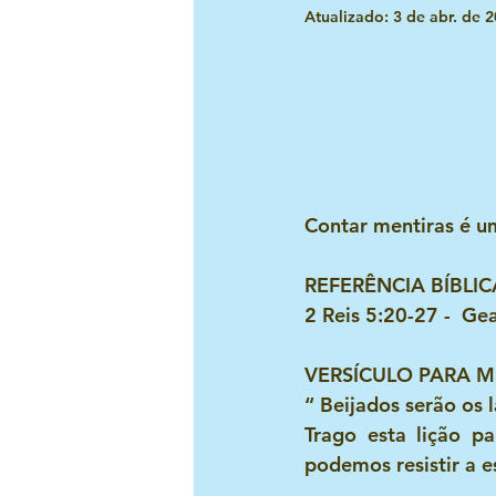
Atualizado:
3 de abr. de 
Festividades e congressos
Evangelismo Infantil
Missõ
Liderança infatil
EBF
Contar mentiras é u
REFERÊNCIA BÍBLIC
Devocionais para o líder infanti
2 Reis 5:20-27 -  G
VERSÍCULO PARA 
“ Beijados serão os 
Trago esta lição p
podemos resistir a e