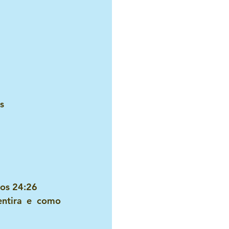
Como se faz
Projetos missionários
s
l
ios 24:26
ntira e como 