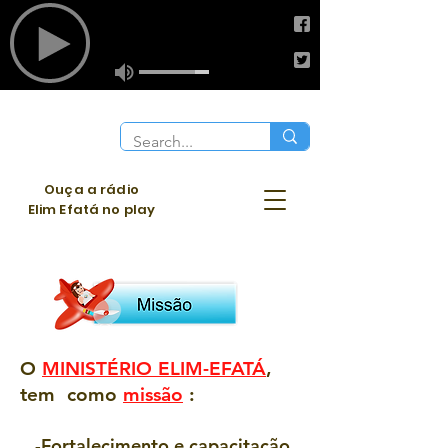
Ouça a rádio
Elim Efatá no play
O
MINISTÉRIO ELIM-EFATÁ
,
tem como
missão
:
-Fortalecimento e capacitação