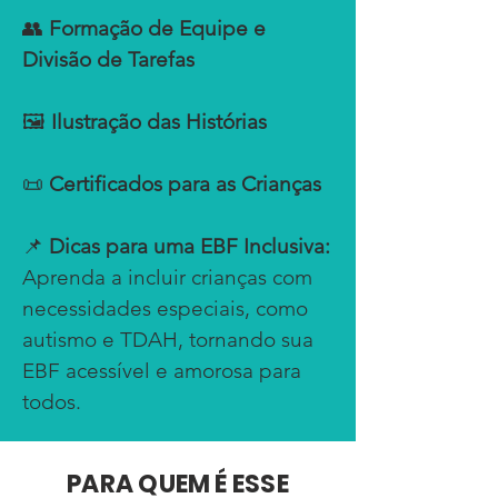
👥
Formação de Equipe e
Divisão de Tarefas
🖼️
Ilustração das Histórias
📜
Certificados para as Crianças
📌
Dicas para uma EBF Inclusiva:
Aprenda a incluir crianças com
necessidades especiais, como
autismo e TDAH, tornando sua
EBF acessível e amorosa para
todos.
PARA QUEM É ESSE