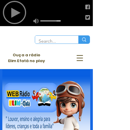
Ouça a rádio
Elim Efatá no play