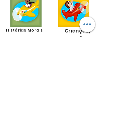
Histórias Morais
Crianças,
vamos fazer
juntos?
Brinquedos e
Como se faz
brincadeiras
(massinha
de modelar,
giz de
cera...)